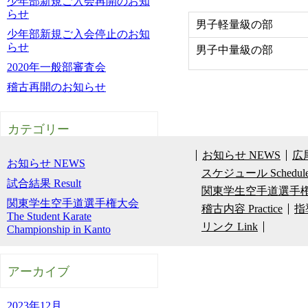
少年部新規ご入会再開のお知
らせ
男子軽量級の部
少年部新規ご入会停止のお知
らせ
男子中量級の部
2020年一般部審査会
稽古再開のお知らせ
カテゴリー
お知らせ NEWS
広尾
お知らせ NEWS
スケジュール Schedul
試合結果 Result
関東学生空手道選手権大会 The 
関東学生空手道選手権大会
稽古内容 Practice
指導
The Student Karate
リンク Link
Championship in Kanto
アーカイブ
2023年12月