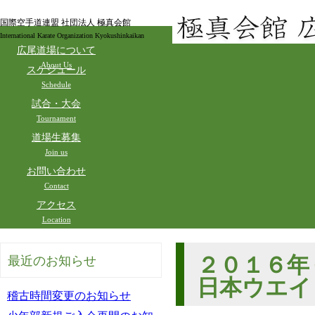
国際空手道連盟 社団法人 極真会館
International Karate Organization Kyokushinkaikan
広尾道場について
About Us
スケジュール
Schedule
試合・大会
Tournament
道場生募集
Join us
お問い合わせ
Contact
アクセス
Location
２０１６年
最近のお知らせ
日本ウエイ
稽古時間変更のお知らせ