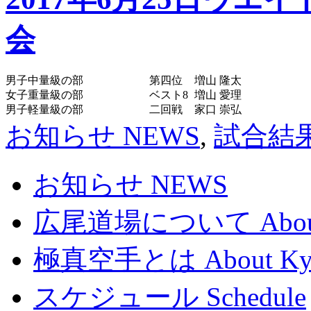
会
男子中量級の部
第四位
増山 隆太
女子重量級の部
ベスト8
増山 愛理
男子軽量級の部
二回戦
家口 崇弘
お知らせ NEWS
,
試合結果 
お知らせ NEWS
広尾道場について About
極真空手とは About Kyoku
スケジュール Schedule