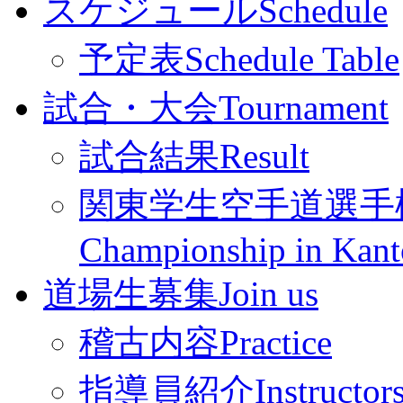
スケジュール
Schedule
予定表
Schedule Table
試合・大会
Tournament
試合結果
Result
関東学生空手道選手
Championship in Kant
道場生募集
Join us
稽古内容
Practice
指導員紹介
Instructor