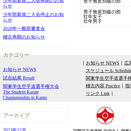
少年部新規ご入会再開のお知
女子無差別級の部
らせ
男子無差別級の部
少年部新規ご入会停止のお知
壮年女子
らせ
壮年男子
2020年一般部審査会
稽古再開のお知らせ
カテゴリー
お知らせ NEWS
広尾
お知らせ NEWS
スケジュール Schedul
試合結果 Result
関東学生空手道選手権大会 The 
稽古内容 Practice
指導
関東学生空手道選手権大会
The Student Karate
リンク Link
Championship in Kanto
アーカイブ
2023年12月