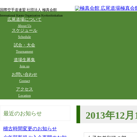
国際空手道連盟 社団法人 極真会館
International Karate Organization Kyokushinkaikan
広尾道場について
About Us
スケジュール
Schedule
試合・大会
Tournament
道場生募集
Join us
お問い合わせ
Contact
アクセス
Location
2013年1
最近のお知らせ
稽古時間変更のお知らせ