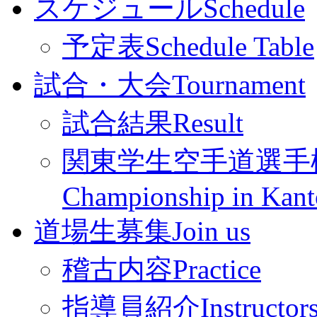
スケジュール
Schedule
予定表
Schedule Table
試合・大会
Tournament
試合結果
Result
関東学生空手道選手
Championship in Kant
道場生募集
Join us
稽古内容
Practice
指導員紹介
Instructor